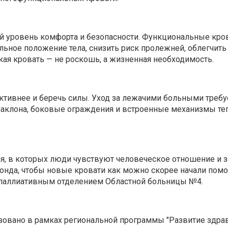
 уровень комфорта и безопасности. Функциональные кров
альное положение тела, снизить риск пролежней, облегчит
кая кровать — не роскошь, а жизненная необходимость.
тивнее и беречь силы. Уход за лежачими больными требу
наклона, боковые ограждения и встроенные механизмы теп
ия, в которых люди чувствуют человеческое отношение и 
нда, чтобы новые кровати как можно скорее начали помога
я паллиативным отделением Областной больницы №4.
овано в рамках региональной программы "Развитие здра