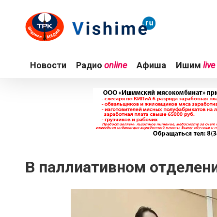
Новости
Радио
online
Афиша
Ишим
live
В паллиативном отделен