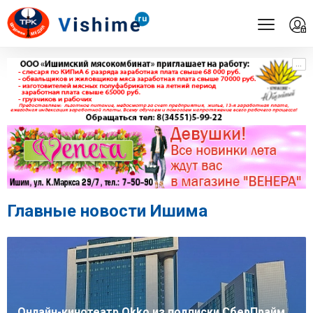
...
...
Главные новости Ишима
Онлайн-кинотеатр Okko из подписки СберПрайм