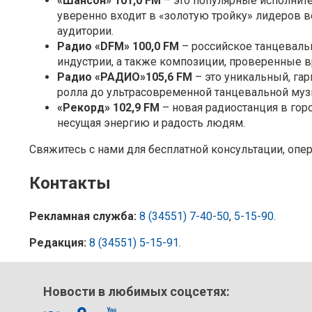
«Шансон» 101,0 FM
– это популярные исполните
уверенно входит в «золотую тройку» лидеров 
аудитории.
Радио «DFM» 100,0 FM
– российское танцевальн
индустрии, а также композиции, проверенные 
Радио «РАДИО»105,6 FM
– это уникальный, гар
ролла до ультрасовременной танцевальной муз
«Рекорд» 102,9 FM
– новая радиостанция в горо
несущая энергию и радость людям.
Свяжитесь с нами для бесплатной консультации, опер
Контакты
Рекламная служба:
8 (34551) 7-40-50
,
5-15-90
.
Редакция:
8 (34551) 5-15-91
.
Новости в любимых соцсетях: