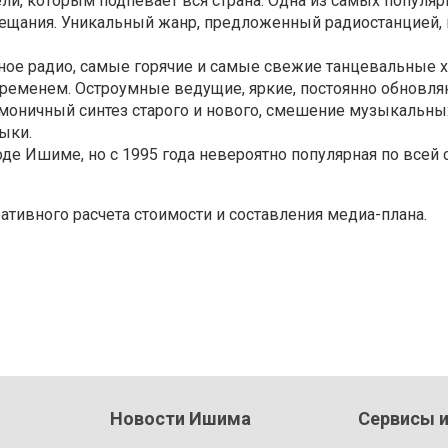
ли, которым подпевает вся страна. Одна из самых популяр
вещания. Уникальный жанр, предложенный радиостанцией, 
ое радио, самые горячие и самые свежие танцевальные хи
временем. Остроумные ведущие, яркие, постоянно обновл
моничный синтез старого и нового, смешение музыкальных
ыки.
де Ишиме, но с 1995 года невероятно популярная по всей 
ативного расчета стоимости и составления медиа-плана.
Новости Ишима
Сервисы и