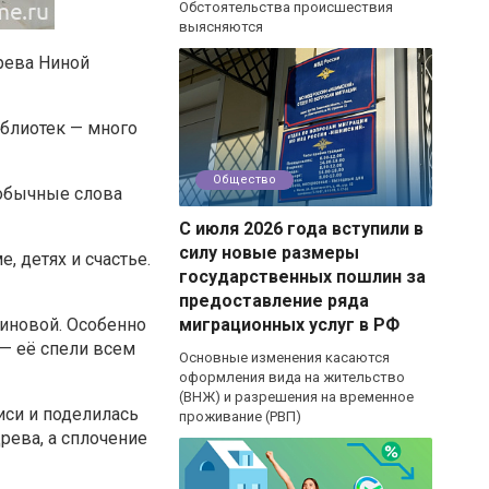
Обстоятельства происшествия
выясняются
рева Ниной
иблиотек — много
Общество
 обычные слова
С июля 2026 года вступили в
силу новые размеры
 детях и счастье.
государственных пошлин за
предоставление ряда
иновой. Особенно
миграционных услуг в РФ
— её спели всем
Основные изменения касаются
оформления вида на жительство
(ВНЖ) и разрешения на временное
иси и поделилась
проживание (РВП)
рева, а сплочение