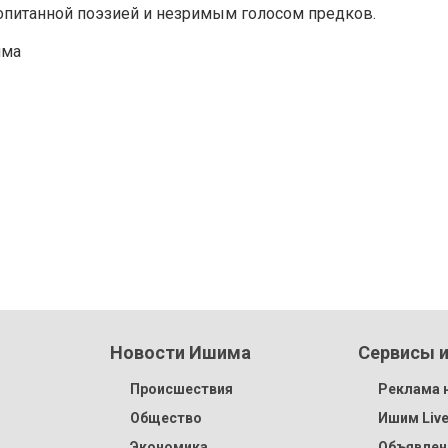
ропитанной поэзией и незримым голосом предков.
има
Новости Ишима
Сервисы и
Происшествия
Реклама н
Общество
Ишим Liv
Экономика
Объявлен