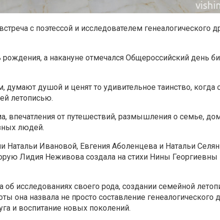
встреча с поэтессой и исследователем генеалогического д
ь рождения, а накануне отмечался Общероссийский день б
, думают душой и ценят то удивительное таинство, когда
щей летописью.
 впечатления от путешествий, размышления о семье, доме,
зных людей.
и Натальи Ивановой, Евгения Аболенцева и Натальи Селян
орую Лидия Неживова создала на стихи Нины Георгиевны 
ла об исследованиях своего рода, создании семейной летоп
ты она назвала не просто составление генеалогического д
уга и воспитание новых поколений.