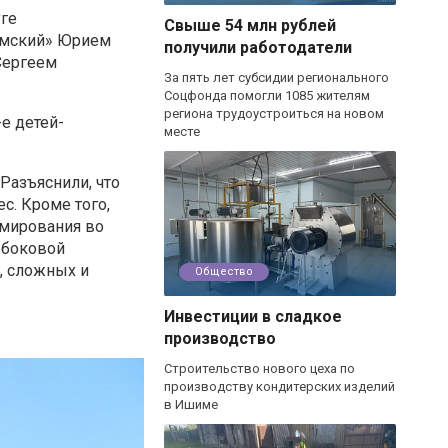
ге
Свыше 54 млн рублей
мский» Юрием
получили работодатели
Сергеем
За пять лет субсидии регионального
Соцфонда помогли 1085 жителям
региона трудоустроиться на новом
е детей-
месте
Разъяснили, что
ес. Кроме того,
мирования во
 боковой
, сложных и
Общество
Инвестиции в сладкое
производство
Строительство нового цеха по
производству кондитерских изделий
в Ишиме