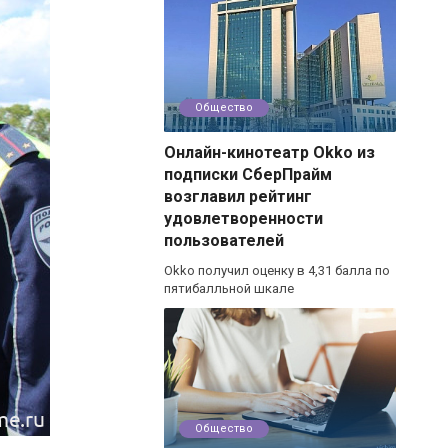
Общество
Онлайн-кинотеатр Okko из
подписки СберПрайм
возглавил рейтинг
удовлетворенности
пользователей
Okko получил оценку в 4,31 балла по
пятибалльной шкале
Общество