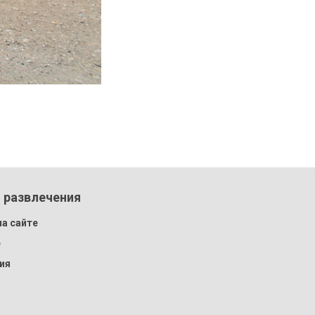
 развлечения
а сайте
e
ия