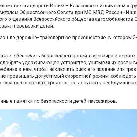
километре
автодороги Ишим – Казанское в Ишимском окру
авителем Общественного Совета при
МО МВД России «Иши
ого отделения Всероссийского общества
автомобилистов 
равил перевозки детей.
оизошло дорожно-
транспортное происшествие, в котором 3-
 важно обеспечить
безопасность детей-пассажира в дороге. 
подобрать удерживающее устройство,
учитывая их рост и в
ребенка в нем, чтобы исключить риск его падения или
трав
 не
превышать допустимый скоростной режим, соблюдать
гося транспортного средства, не
допускать необдуманных
онные памятки по
безопасности детей-пассажиров.