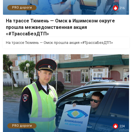
PRO дороги
216
На трассе Тюмень — Омск в Ишимском округе
прошла межведомственная акция
«#ТрассаБезДТП»
На трассе Тюмень — Омск прошла акция «#ТрассаБезДТП»
PRO дороги
224