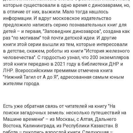
которые существовали в одно время с динозаврами, но,
в отличие от них, выжили. Мало тогда нашлось
информации. И вдруг московское издательство
предложило написать серию познавательных книг для
детей – и первая, "Заповедник динозавров", создана как
раз "по мотивам" той почти детской идеи. И другие
книги этой серии вышли из тем, которые интересовали
в детстве, скажем, роботы из книги "История железного
человечества". С гордостью узнал, что 200 экземпляров
этой книги передано в 2021 году в библиотеки ДНР и
ЛНР. Всероссийскими премиями отмечена книга
"Нижний Тагил от А до Я", адресованная самым юным
жителям города.
Есть уже обратная связь от читателей на книгу "На
поиски загадочных земель: несколько путешествий на
Машине времени" – из Москвы, с Алтая, Дальнего
Востока, Калининграда, из Республики Казахстан. В
работе – рукопись взрослой книги. Следующая –