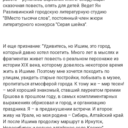
сказочная повесть, опять для детей. Ведет Ян
Разливинский городскую литературную студию
"ВМесто тысячи слов", постоянный член жюри
литературного конкурса "Серая шейка".
И еще признание: "Удивитесь, но Ишим, это город,
который давно хотел посетить. Много лет в мыслях и
фрагментах живет повесть о реальном персонаже из
истории XIX века, которому довелось некоторое время
жить в Ишиме. Поэтому мне хочется походить по
улицам, увидеть старые постройки, побывать в музее,
пропитаться атмосферой города. К тому же – мир тесен!
– мой хороший знакомый, ставший лауреатом премии
Ершова в прошлом году, в самых комплиментарных
выражениях обрисовал и город, и организацию
праздника. Я – в предвкушении встречи. И второе:
живу на Урале, но моя родина – Сибирь, Алтайский край.
И после Ишима продолжу маршрут в Иркутск,
Новосибирск и родное алтайское село Косиху".