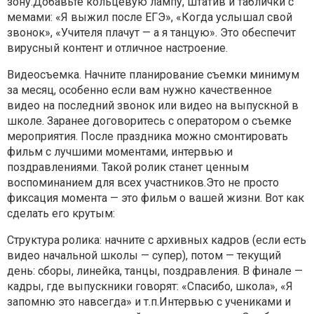
зону.Добавьте кольцевую лампу, штатив и таблички с
мемами: «Я выжил после ЕГЭ», «Когда услышал свой
звонок», «Учителя плачут — а я танцую». Это обеспечит
вирусный контент и отличное настроение.
Видеосъемка. Начните планирование съемки минимум
за месяц, особенно если вам нужно качественное
видео на последний звонок или видео на выпускной в
школе. Заранее договоритесь с оператором о съемке
мероприятия. После праздника можно смонтировать
фильм с лучшими моментами, интервью и
поздравлениями. Такой ролик станет ценным
воспоминанием для всех участников.Это не просто
фиксация момента — это фильм о вашей жизни. Вот как
сделать его крутым:
Структура ролика: начните с архивных кадров (если есть
видео начальной школы — супер), потом — текущий
день: сборы, линейка, танцы, поздравления. В финале —
кадры, где выпускники говорят: «Спасибо, школа», «Я
запомню это навсегда» и т.п.Интервью с учениками и