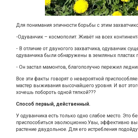
Для понимания эпичности борьбы с этим захватчик
-Одуванчик – космополит. Живёт на всех континент
- В отличие от двуногого захватчика, одуванчик су
одуванчика были обнаружены в земляных пластах 
- Он застал мамонтов, благополучно пережил ледн
Все эти факты говорят о невероятной приспособляе
мастер выживания высочайшего уровня. И вот этого
хочешь побороть одной тяпкой???
Способ первый, действенный.
У одуванчика есть только одно слабое место. Это б
приспособиться эволюционно.Увы, эффективно выве
растение двудольное. Для его истребления подойду