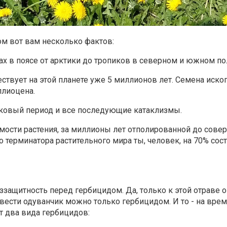
ом вот вам несколько фактов:
ах в поясе от арктики до тропиков в северном и южном п
ществует на этой планете уже 5 миллионов лет. Семена иск
плиоцена.
иковый период и все последующие катаклизмы.
мости растения, за миллионы лет отполированной до сове
 терминатора растительного мира ты, человек, на 70% сос
еззащитность перед гербицидом. Да, только к этой отраве о
сти одуванчик можно только гербицидом. И то - на врем
т два вида гербицидов: