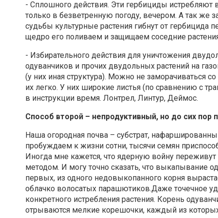
- Сплошного действия. Эти гербициды истребляют 
только в безветренную погоду, вечером. А так же 
судьбы культурные растения гибнут от гербицида п
щедро его поливаем и защищаем соседние растения 
- Избирательного действия для уничтожения двудо
одуванчиков и прочих двудольных растений на газ
(у них иная структура). Можно не заморачиваться с
их легко. У них широкие листья (по сравнению с т
в инструкции время. Лонтрел, Линтур, Деймос.
Способ второй – непродуктивный, но до сих пор 
Наша огородная почва – субстрат, нафаршированны
пробуждаем к жизни сотни, тысячи семян приспосо
Иногда мне кажется, что ядерную войну переживут 
методом. И могу точно сказать, что выкапывание о
первых, из одного недовыкопанного корня вырастае
облачко волосатых парашютиков.Даже точечное уда
конкретного истребления растения. Корень одуванчи
отрываются мелкие корешочки, каждый из которых