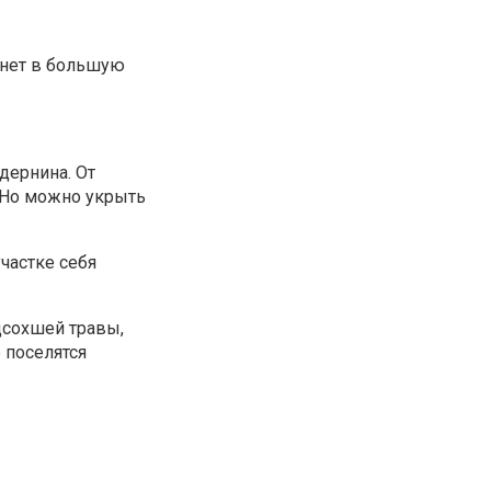
икнет в большую
дернина. От
 Но можно укрыть
частке себя
дсохшей травы,
 поселятся