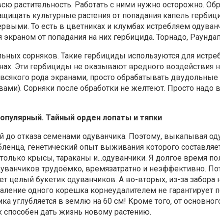
всю растительность. Работать с ними нужно осторожно. О
защищать культурные растения от попадания капель гербиц
ервыми. То есть в цветниках и клумбах истребляем одуванч
экраном от попадания на них гербицида. Торнадо, Раундап
льных сорняков. Такие гербициды используются для истре
онах. Эти гербициды не оказывают вредного воздействия 
о всякого рода экранами, просто обрабатывать двудольные 
равами). Сорняки после обработки не желтеют. Просто надо
популярный. Тайный орден лопаты и тяпки
й до отказа семенами одуванчика. Поэтому, выкапывая од
бленца, генетический опыт выживания которого составляет
только крысы, тараканы и...одуванчики. Я долгое время п
дуванчиков трудоёмко, времязатратно и неэффективно. Пот
т целый букетик одуванчиков. А во-вторых, из-за забора 
ление одного корешка корнеудалителем не гарантирует п
ка углубляется в землю на 60 см! Кроме того, от основног
 способен дать жизнь новому растению.