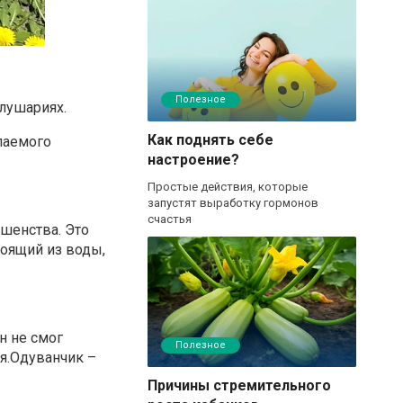
Полезное
олушариях.
Как поднять себе
опаемого
настроение?
Простые действия, которые
запустят выработку гормонов
счастья
ршенства. Это
тоящий из воды,
н не смог
Полезное
я.Одуванчик –
Причины стремительного