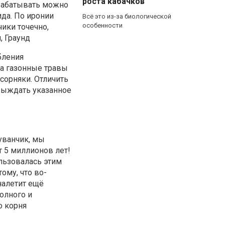
роста кабачков
брабатывать можно
ида. По иронии
Всё это из-за биологической
особенности
ики точечно,
, Граунд
бления
на газонные травы
сорняки. Отличить
 выждать указанное
уванчик, мы
 5 миллионов лет!
ользовалась этим
ому, что во-
налетит ещё
олного и
о корня