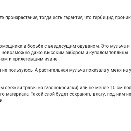
е произрастания, тогда есть гарантия, что гербицид прон
омощника в борьбе с вездесущим одуваном. Это мульча и 
я невозможно даже высоким забором и куполом теплицы.
нам и прилетевшим извне.
не пользуюсь. А растительная мульча показала у меня на у
м свежей травы из газонокосилки) или не менее 10 см по
 материала. Такой слой будет сохранять влагу, под ним не
и.