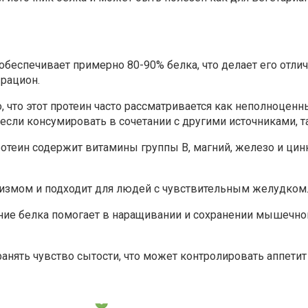
обеспечивает примерно 80-90% белка, что делает его отл
 рацион.
о, что этот протеин часто рассматривается как неполноценн
сли консумировать в сочетании с другими источниками, та
отеин содержит витамины группы B, магний, железо и цинк
низмом и подходит для людей с чувствительным желудком
ие белка помогает в наращивании и сохранении мышечной
анять чувство сытости, что может контролировать аппетит