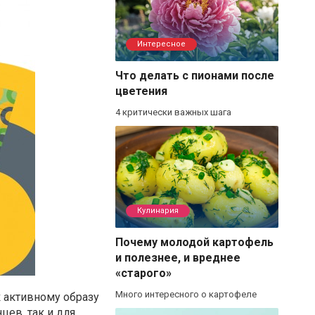
Интересное
Что делать с пионами после
цветения
4 критически важных шага
Кулинария
Почему молодой картофель
и полезнее, и вреднее
«старого»
Много интересного о картофеле
к активному образу
цев, так и для