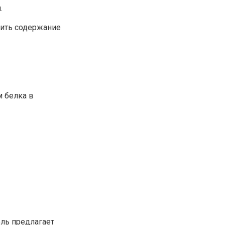
.
чить содержание
 белка в
ель предлагает