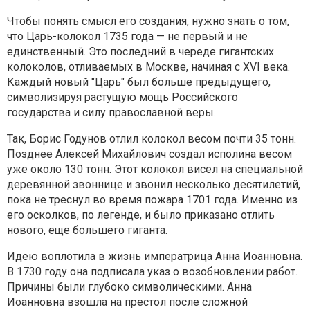
Чтобы понять смысл его создания, нужно знать о том,
что Царь-колокол 1735 года — не первый и не
единственный. Это последний в череде гигантских
колоколов, отливаемых в Москве, начиная с XVI века.
Каждый новый "Царь" был больше предыдущего,
символизируя растущую мощь Российского
государства и силу православной веры.
Так, Борис Годунов отлил колокол весом почти 35 тонн.
Позднее Алексей Михайлович создал исполина весом
уже около 130 тонн. Этот колокол висел на специальной
деревянной звоннице и звонил несколько десятилетий,
пока не треснул во время пожара 1701 года. Именно из
его осколков, по легенде, и было приказано отлить
нового, еще большего гиганта.
Идею воплотила в жизнь императрица Анна Иоанновна.
В 1730 году она подписала указ о возобновлении работ.
Причины были глубоко символическими. Анна
Иоанновна взошла на престол после сложной