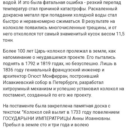
водой. И это была фатальная ошибка - резкий перепад
температур стал причиной катастрофы. Раскаленный
докрасна металл при попадании холодной воды стал
быстро и неравномерно сжиматься. В результате на
колоколе появились многочисленные трещины, и от
него откололся тот самый знаменитый кусок весом 11,5
тонн.
Более 100 лет Царь-колокол пролежал в земле, как
напоминание о неудавшемся проекте. Его пытались
поднять в 1792 и 1819 годах, но безуспешно. Лишь в
1836 году гениальный французский инженер и
архитектор Огюст Монферран, построивший
Исаакиевский собор в Петербурге, разработал
хитроумный механизм и успешно установил колокол на
постамент, созданный по его же проекту.
На постаменте была закреплена памятная доска с
текстом: "Колокол сей вылит в 1733 году повелением
ГОСУДАРЫНИ ИМПЕРАТРИЦЫ Анны Иоанновны.
Пребыл в земле сто и три года и волею