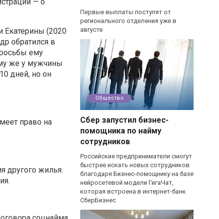
истрации — о
Первые выплаты поступят от
регионального отделения уже в
августе
и Екатерины (2020
др обратился в
просьбы ему
ому же у мужчины
0 дней, но он
Общество
Сбер запустил бизнес-
меет право на
помощника по найму
сотрудников
Российские предприниматели смогут
быстрее искать новых сотрудников
я другого жилья.
благодаря Бизнес-помощнику на базе
ия.
нейросетевой модели ГигаЧат,
которая встроена в интернет-банк
СберБизнес
договора соцнайма