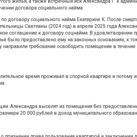
гого жилья, а также встречный иск Александра Г. к админ
чении договора социального найма.
о договору социального найма Екатерине К. После смерт
ительницы Светланы (2024 год) в апреле 2025 года Алексан
ное соглашение к договору соцнайма. В удовлетворении 
жильё было предоставлено ему на законных основаниях, к т
у направили требование освободить помещение в течение 1
длительное время проживал в спорной квартире и потому и
ма.
ции: Александра выселят из помещения без предоставлени
размере 20 000 рублей в доход муниципального образован
— о признании права пользования квартирой и заключении 