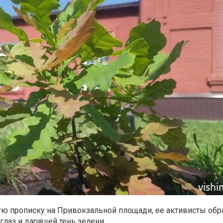
ую прописку на Привокзальной площади, ее активисты обр
глаз и дарящей тень зелени.