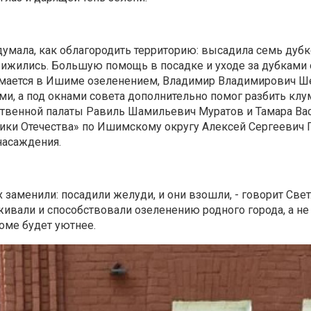
думала, как облагородить территорию: высадила семь дуб
ижились. Большую помощь в посадке и уходе за дубками 
нимается в Ишиме озеленением, Владимир Владимирович Ш
ми, а под окнами совета дополнительно помог разбить клу
ственной палаты Равиль Шамильевич Муратов и Тамара Ва
ики Отечества» по Ишимскому округу Алексей Сергеевич
насаждения.
 заменили: посадили желуди, и они взошли, - говорит Све
живали и способствовали озеленению родного города, а не 
оме будет уютнее.