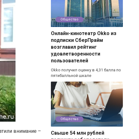
Общество
Онлайн-кинотеатр Okko из
подписки СберПрайм
возглавил рейтинг
удовлетворенности
пользователей
Okko получил оценку в 4,31 балла по
пятибалльной шкале
Общество
атили внимание –
Свыше 54 млн рублей