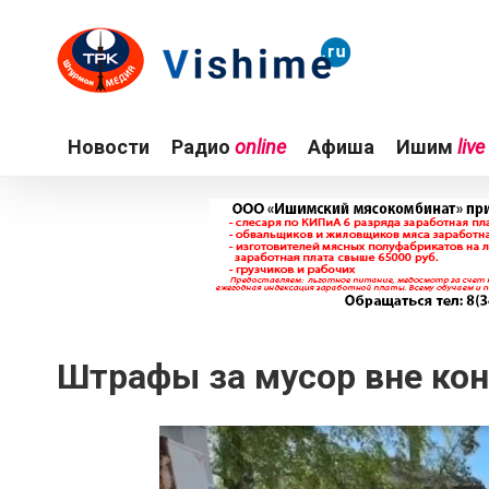
Новости
Радио
online
Афиша
Ишим
live
Штрафы за мусор вне ко