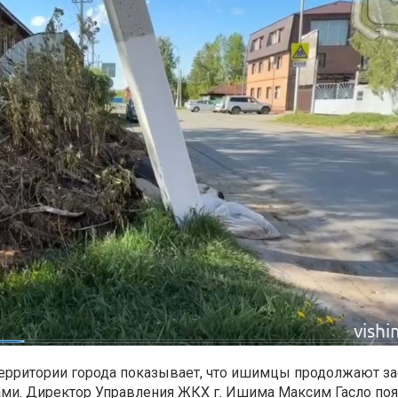
территории города показывает, что ишимцы продолжают з
ми. Директор Управления ЖКХ г. Ишима Максим Гасло поя