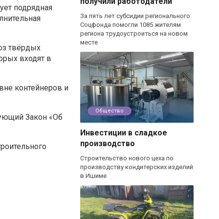
получили работодатели
ует подрядная
За пять лет субсидии регионального
лнительная
Соцфонда помогли 1085 жителям
региона трудоустроиться на новом
месте
воз твёрдых
орых входят в
вне контейнеров и
Общество
вующий Закон «Об
Инвестиции в сладкое
производство
троительного
Строительство нового цеха по
производству кондитерских изделий
в Ишиме