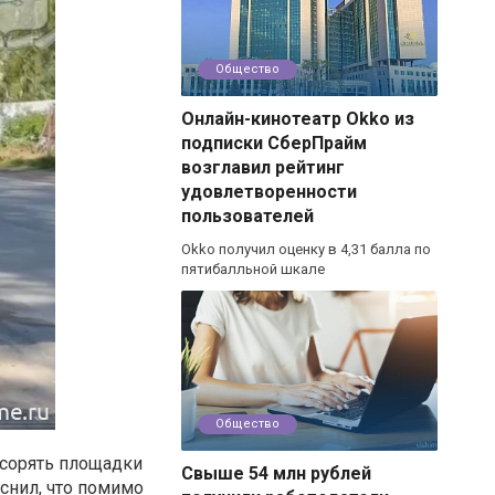
Общество
Онлайн-кинотеатр Okko из
подписки СберПрайм
возглавил рейтинг
удовлетворенности
пользователей
Okko получил оценку в 4,31 балла по
пятибалльной шкале
Общество
асорять площадки
Свыше 54 млн рублей
снил, что помимо