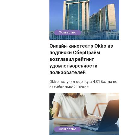
Общество
Онлайн-кинотеатр Okko из
подписки СберПрайм
возглавил рейтинг
удовлетворенности
пользователей
Okko получил оценку в 4,31 балла по
пятибалльной шкале
Общество