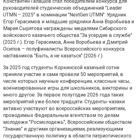
Константин Галашов стал победителем конкурса для
руководителей студенческих объединений "Leader
UTMN – 2025" в номинации "NextGen UTMN". Урядник
Егор Герасимов и младшие урядники Анна Воробьева и
Мария Сырятова награждены медалями Сибирского
войскового казачьего общества "За усердие в службе"
(2025 г.). Егор Герасимов, Анна Воробьева и Дмитрий
Осипов – полуфиналисты Всероссийского конкурса
наставников "Быть, а не казаться" (2026 г.).
За 2025 год студенты Коркинской казачьей сотни
приняли участие и сами провели 50 мероприятий, в
числе которых научные конференции, классные часы,
военизированные игры для школьников, викторины и
много другое. За первое полугодие 2026 года таких
мероприятий уже более тридцати. Студенты-казаки
активно участвуют во всероссийских мероприятиях,
проводимых Федеральным агентством по делам
молодежи "Росмолодежь", Всероссийским обществом
"Знание" и другими организациями, реализующими
государственную политику в области патриотического