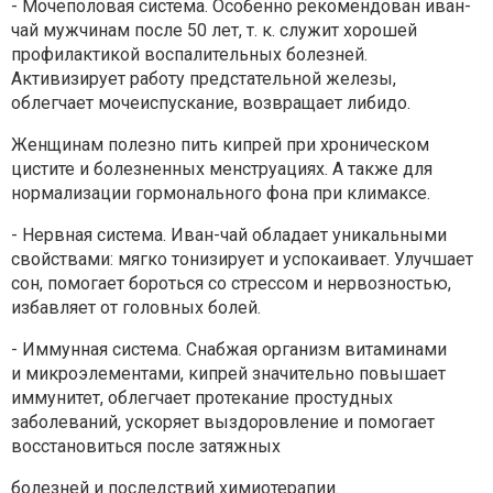
- Мочеполовая система. Особенно рекомендован иван-
чай
мужчинам после 50 лет, т. к. служит хорошей
профилактикой
воспалительных болезней.
Активизирует работу предстательной
железы,
облегчает мочеиспускание, возвращает либидо.
Женщинам полезно пить кипрей при хроническом
цистите и
болезненных менструациях. А также для
нормализации
гормонального фона при климаксе.
- Нервная система. Иван-чай обладает уникальными
свойствами:
мягко тонизирует и успокаивает. Улучшает
сон, помогает бороться
со стрессом и нервозностью,
избавляет от головных болей.
- Иммунная система. Снабжая организм витаминами
и
микроэлементами, кипрей значительно повышает
иммунитет,
облегчает протекание простудных
заболеваний, ускоряет
выздоровление и помогает
восстановиться после затяжных
болезней и последствий химиотерапии.