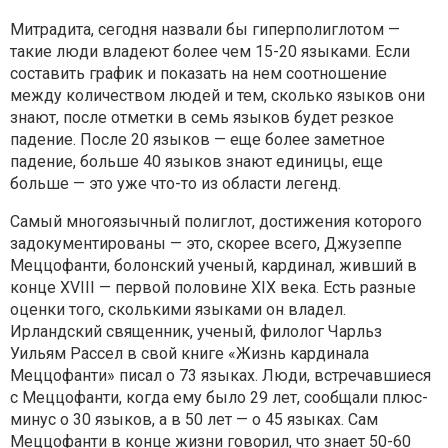
Митрадита, сегодня назвали бы гиперполиглотом —
такие люди владеют более чем 15-20 языками. Если
составить график и показать на нем соотношение
между количеством людей и тем, сколько языков они
знают, после отметки в семь языков будет резкое
падение. После 20 языков — еще более заметное
падение, больше 40 языков знают единицы, еще
больше — это уже что-то из области легенд.
Самый многоязычный полиглот, достижения которого
задокументированы — это, скорее всего, Джузеппе
Меццофанти, болонский ученый, кардинал, живший в
конце XVIII — первой половине XIX века. Есть разные
оценки того, сколькими языками он владел.
Ирландский священник, ученый, филолог Чарльз
Уильям Рассел в свой книге «Жизнь кардинала
Меццофанти» писал о 73 языках. Люди, встречавшиеся
с Меццофанти, когда ему было 29 лет, сообщали плюс-
минус о 30 языков, а в 50 лет — о 45 языках. Сам
Меццофанти в конце жизни говорил, что знает 50-60