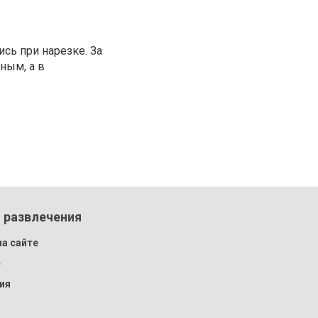
сь при нарезке. За
ным, а в
 развлечения
а сайте
e
ия