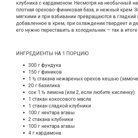
клубника с кардамоном. Несмотря на необычный наб
плотная орехово-финиковая база, и нежный крем. З
мягкими и при взбивании превращаются в гладкий 
добавленное в крем, при охлаждении твердеет и де
его нужно переставить в холодильник — так в итог
ИНГРЕДИЕНТЫ НА 1 ПОРЦИЮ
300 г фундука
150 г фиников
1 ½ стакана нежареных орехов кешью (замочен
20 г базилика
сок 1 ½ лимона (или 2, если любите кислинку)
1 стакан кокосового масла
1 стакан сладкой клубники
100 г нектара агавы
2 стакана клубники
100 г нектара агавы
4 г кардамона