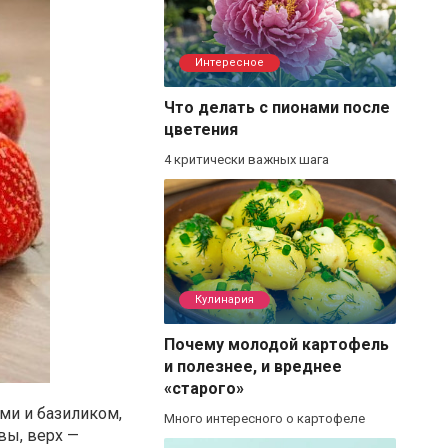
Интересное
Что делать с пионами после
цветения
4 критически важных шага
Кулинария
Почему молодой картофель
и полезнее, и вреднее
«старого»
ми и базиликом,
Много интересного о картофеле
вы, верх —