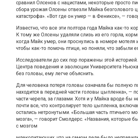
сравнил Олсенов с нацистами, некоторые просто п
сбора урожая Олсены отвезли Майка безголового цы
катастрофа». «Вот где он умер — в Фениксе», — гово
Известно, что все эти полтора года Майка как-то 
К тому же Олсены удаляли слизь из его горла, кор
когда Майк умер, они проснулись в номере мотеля
чтобы как-то помочь птице, но поняли, что забыли е
Исследователи до сих пор поражены этой историей.
Центра поведения и эволюции Университета Ньюкасл
без головы, ему легче объяснить.
Для человека потеря головы означала бы полную по
находится в передней части головы цыпленка», — п
части черепа, за глазами. Хотя и у Майка вроде бы
почти все, что контролирует тело цыпленка, включ
остались нетронутыми. «Большая часть птичьего моз
мозга», — говорит Смолдерс. «Названия, которые бы
с мозгом
млекопитающих, что на самом деле было неправил