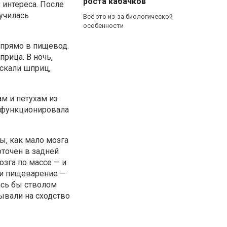
роста кабачков
 интереса. После
училась
Всё это из-за биологической
особенности
 прямо в пищевод.
рица. В ночь,
искали шприц,
ам и петухам из
а функционировала
ы, как мало мозга
оточен в задней
озга по массе — и
а и пищеварение —
ась бы стволом
зывали на сходство