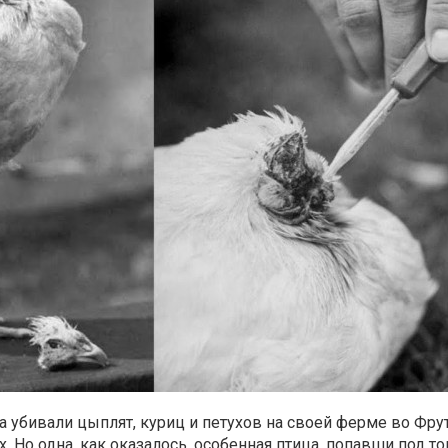
а убивали цыплят, куриц и петухов на своей ферме во Фрут
. Но одна, как оказалось, особенная птица, попавши под т