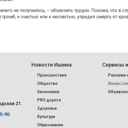
ничего не получилось, – объяснить трудно. Похоже, что в с
й тромб, к счастью или к несчастью, упредил смерть от к
Новости Ишима
Сервисы и
Происшествия
Реклама н
Общество
Ишим Liv
Экономика
Объявлен
PRO дороги
адская 21.
Здоровье
15-90
.
Культура
Образование