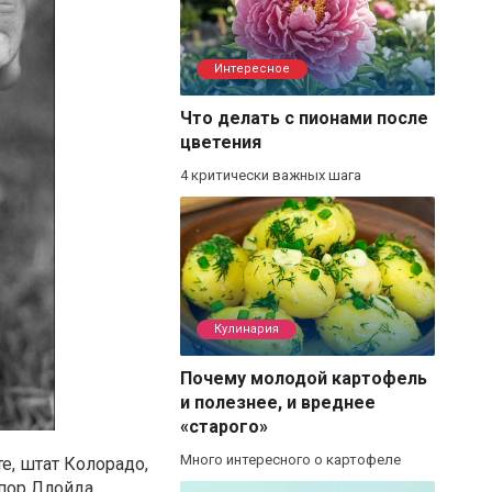
Интересное
Что делать с пионами после
цветения
4 критически важных шага
Кулинария
Почему молодой картофель
и полезнее, и вреднее
«старого»
Много интересного о картофеле
е, штат Колорадо,
опор Ллойда,