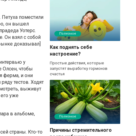
. Петуха поместили
ро, он вышел
прадеда Уотерс.
Полезное
. Он взял с собой
 рынке доказывал]
Как поднять себе
настроение?
 интервью у
Простые действия, которые
е Олсен, чтобы
запустят выработку гормонов
счастья
я ферма, и они
 ряду тестов. Ходят
смотреть, выживут
 его уже
ара в альбоме,
Полезное
Причины стремительного
сей страны. Кто-то