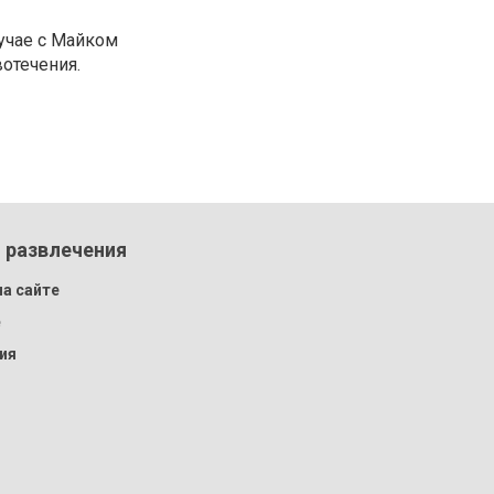
лучае с Майком
ровотечения.
 развлечения
а сайте
e
ия