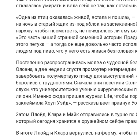
отказалась умирать и вела себя не так, как остальн
«Одна из птиц оказалась живой, встала и пошла», —
на ночь в старый ящик из-под яблок на застекленн
наружу, чтобы посмотреть, не почудилось ли ему в
«Это часть нашей странной семейной истории. Праде
этого петуха — а тогда он еще довольно часто испо
людям под пиво, что у него есть живая безголовая 
Постепенно распространилась молва о чудесной без
Олсена, а две недели спустя промоутер интермедии 
завербовать полумертвую птицу для выступлений. «Т
боролись с трудностями. Сначала они посетили Солт
слухи, что университетские ученые хирургическим
ли они. Именно сюда пришел журнал Life, чтобы по
заклеймила Хоуп Уэйд», — рассказывает правнук Уо
Затем Ллойд, Клара и Майк отправились в турне п
который сегодня хранится в оружейном сейфе правн
В итоге Ллойд и Клара вернулись на ферму, чтобы п