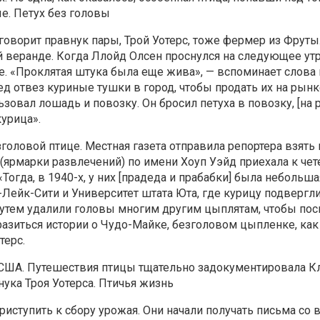
ые. Петух без головы
 говорит правнук пары, Трой Уотерс, тоже фермер из Фруты
ой веранде. Когда Ллойд Олсен проснулся на следующее ут
се. «Проклятая штука была еще жива», — вспоминает слова 
д отвез куриные тушки в город, чтобы продать их на рынке
льзовал лошадь и повозку. Он бросил петуха в повозку, [на
курица».
головой птице. Местная газета отправила репортера взять
(ярмарки развлечений) по имени Хоуп Уэйд приехала к чет
огда, в 1940-х, у них [прадеда и прабабки] была небольша
-Лейк-Сити и Университет штата Юта, где курицу подвергли
 путем удалили головы многим другим цыплятам, чтобы по
разиться истории о Чудо-Майке, безголовом цыпленке, как
терс.
о США. Путешествия птицы тщательно задокументировала Кл
ука Троя Уотерса. Птичья жизнь
риступить к сбору урожая. Они начали получать письма со в