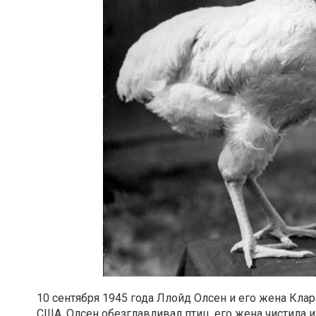
10 сентября 1945 года Ллойд Олсен и его жена Клар
США. Олсен обезглавливал птиц, его жена чистила их