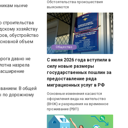
Обстоятельства происшествия
жникам нынче
выясняются
о строительства
одскому хозяйству
ров, обустройство
 Основной объем
Общество
рога давно не
С июля 2026 года вступили в
лотна назрела
силу новые размеры
расширение
государственных пошлин за
предоставление ряда
миграционных услуг в РФ
ованием. В общей
Основные изменения касаются
ты по дорожному
оформления вида на жительство
(ВНЖ) и разрешения на временное
проживание (РВП)