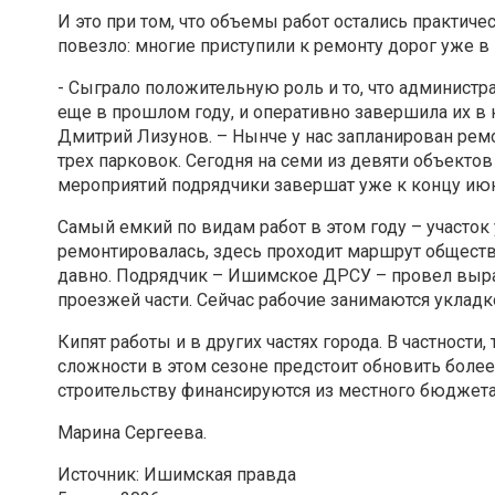
И это при том, что объемы работ остались практич
повезло: многие приступили к ремонту дорог уже в 
- Сыграло положительную роль и то, что администр
еще в прошлом году, и оперативно завершила их в н
Дмитрий Лизунов. – Нынче у нас запланирован ремо
трех парковок. Сегодня на семи из девяти объект
мероприятий подрядчики завершат уже к концу июн
Самый емкий по видам работ в этом году – участо
ремонтировалась, здесь проходит маршрут обществ
давно. Подрядчик – Ишимское ДРСУ – провел выра
проезжей части. Сейчас рабочие занимаются укладк
Кипят работы и в других частях города. В частнос
сложности в этом сезоне предстоит обновить боле
строительству финансируются из местного бюджета
Марина Сергеева.
Источник: Ишимская правда