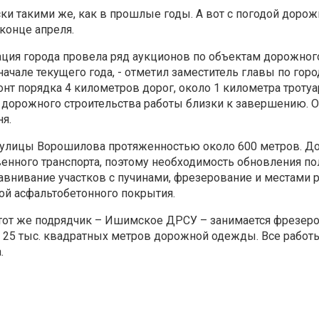
ески такими же, как в прошлые годы. А вот с погодой доро
конце апреля.
ация города провела ряд аукционов по объектам дорожног
ачале текущего года, - отметил заместитель главы по гор
нт порядка 4 километров дорог, около 1 километра тротуа
ов дорожного строительства работы близки к завершению.
я.
к улицы Ворошилова протяженностью около 600 метров. До
енного транспорта, поэтому необходимость обновления по
внивание участков с пучинами, фрезерование и местами 
ой асфальтобетонного покрытия.
ти, тот же подрядчик – Ишимское ДРСУ – занимается фрезер
е 25 тыс. квадратных метров дорожной одежды. Все рабо
.