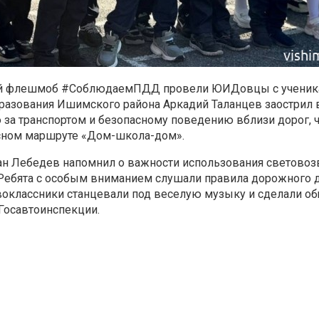
ый флешмоб
#СоблюдаемПДД провели ЮИДовцы с ученик
бразования Ишимского района
Аркадий Таланцев заострил 
 за транспортом и безопасному поведению
вблизи дорог, 
сном маршруте «Дом-школа-дом».
ан Лебедев напомнил
о важности использования светово
. Ребята с особым вниманием слушали правила
дорожного 
оклассники станцевали под веселую музыку и сделали о
Госавтоинспекции.