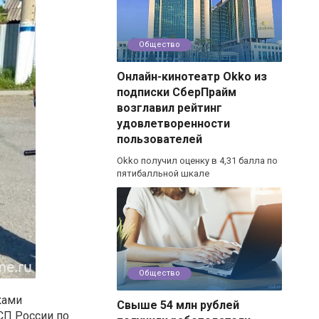
Общество
Онлайн-кинотеатр Okko из
подписки СберПрайм
возглавил рейтинг
удовлетворенности
пользователей
Okko получил оценку в 4,31 балла по
пятибалльной шкале
Общество
ками
Свыше 54 млн рублей
СП России по