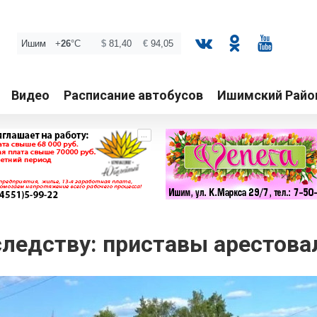
Видео
Расписание автобусов
Ишимский Райо
...
следству: приставы арестова