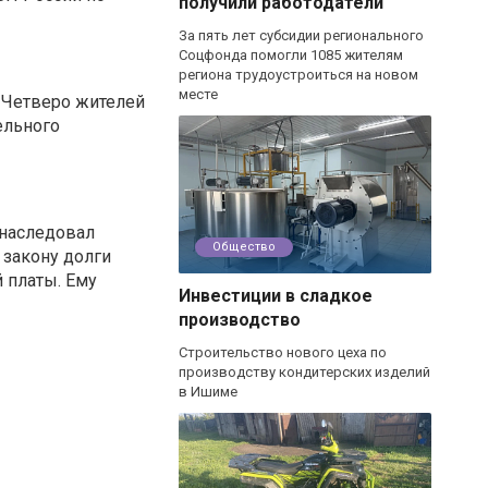
получили работодатели
За пять лет субсидии регионального
Соцфонда помогли 1085 жителям
региона трудоустроиться на новом
месте
 Четверо жителей
ельного
унаследовал
Общество
 закону долги
й платы. Ему
Инвестиции в сладкое
производство
Строительство нового цеха по
производству кондитерских изделий
в Ишиме