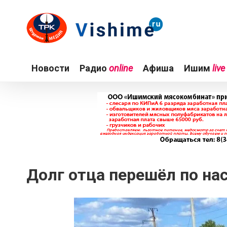
Новости
Радио
online
Афиша
Ишим
live
Долг отца перешёл по на