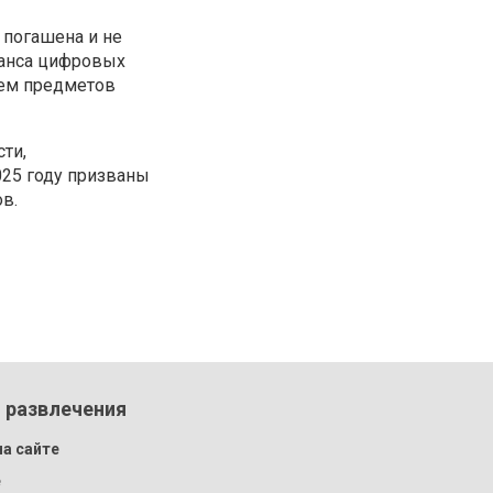
 погашена и не
ланса цифровых
ием предметов
ти,
025 году призваны
в.
 развлечения
а сайте
e