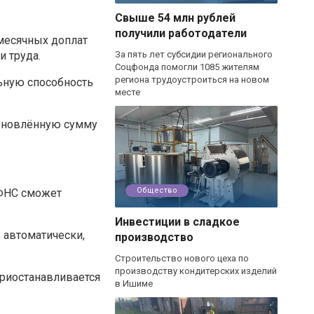
Свыше 54 млн рублей
получили работодатели
месячных доплат
 труда.
За пять лет субсидии регионального
Соцфонда помогли 1085 жителям
региона трудоустроиться на новом
льную способность
месте
обновлённую сумму
Общество
 ФНС сможет
Инвестиции в сладкое
 автоматически,
производство
Строительство нового цеха по
производству кондитерских изделий
приостанавливается
в Ишиме