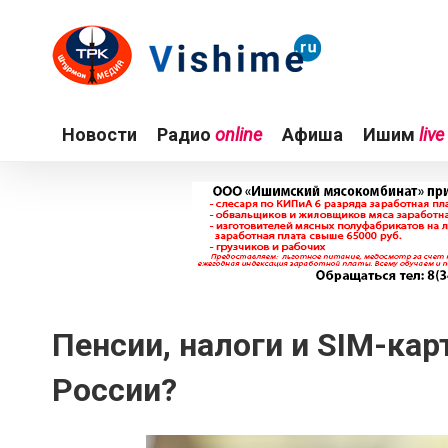
Новости
Радио
online
Афиша
Ишим
live
Пенсии, налоги и SIM-кар
России?