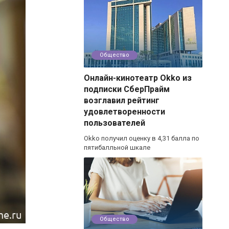
Общество
Онлайн-кинотеатр Okko из
подписки СберПрайм
возглавил рейтинг
удовлетворенности
пользователей
Okko получил оценку в 4,31 балла по
пятибалльной шкале
Общество