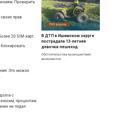
лениям. Проверить
 своих прав.
PRO дороги
В ДТП в Ишимском округе
олее 20 SIM-карт.
пострадала 13-летняя
 блокировать
девочка-пешеход
Обстоятельства происшествия
выясняются
имя. Это можно
.
долги с
взносам, процентам
анин не подал