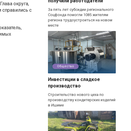
получили работодатели
лава округа,
и справились с
За пять лет субсидии регионального
Соцфонда помогли 1085 жителям
региона трудоустроиться на новом
месте
оказатель,
димых
Общество
Инвестиции в сладкое
производство
Строительство нового цеха по
производству кондитерских изделий
в Ишиме