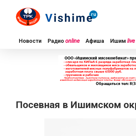
Новости
Радио
online
Афиша
Ишим
live
Посевная в Ишимском окр