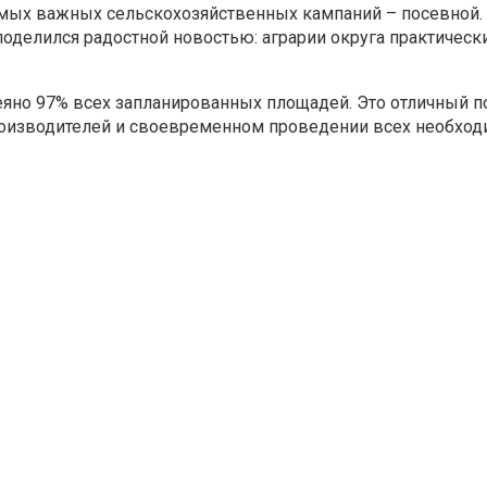
мых важных сельскохозяйственных кампаний – посевной. Г
оделился радостной новостью: аграрии округа практическ
еяно 97% всех запланированных площадей. Это отличный п
роизводителей и своевременном проведении всех необхо