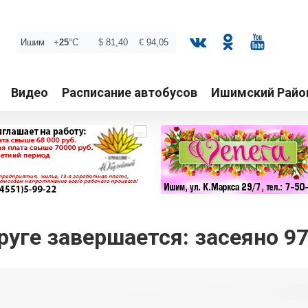
Видео
Расписание автобусов
Ишимский Райо
...
уге завершается: засеяно 9