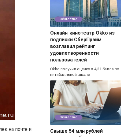
Общество
Онлайн-кинотеатр Okko из
подписки СберПрайм
возглавил рейтинг
удовлетворенности
пользователей
Okko получил оценку в 4,31 балла по
пятибалльной шкале
Общество
ек на почте и
Свыше 54 млн рублей