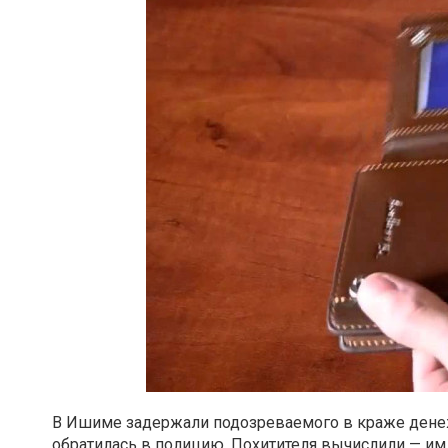
В Ишиме задержали подозреваемого в краже денежн
обратилась в полицию. Похитителя вычислили — им 