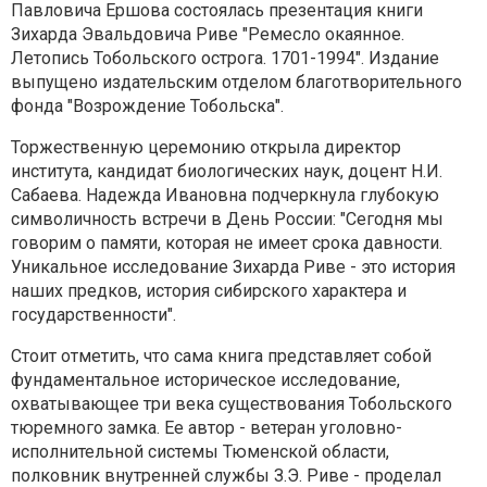
Павловича Ершова состоялась презентация книги
Зихарда Эвальдовича Риве "Ремесло окаянное.
Летопись Тобольского острога. 1701-1994". Издание
выпущено издательским отделом благотворительного
фонда "Возрождение Тобольска".
Торжественную церемонию открыла директор
института, кандидат биологических наук, доцент Н.И.
Сабаева. Надежда Ивановна подчеркнула глубокую
символичность встречи в День России: "Сегодня мы
говорим о памяти, которая не имеет срока давности.
Уникальное исследование Зихарда Риве - это история
наших предков, история сибирского характера и
государственности".
Стоит отметить, что сама книга представляет собой
фундаментальное историческое исследование,
охватывающее три века существования Тобольского
тюремного замка. Ее автор - ветеран уголовно-
исполнительной системы Тюменской области,
полковник внутренней службы З.Э. Риве - проделал