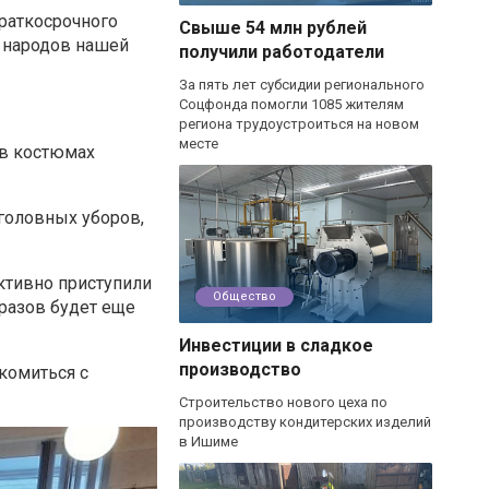
раткосрочного
Свыше 54 млн рублей
я народов нашей
получили работодатели
За пять лет субсидии регионального
Соцфонда помогли 1085 жителям
региона трудоустроиться на новом
месте
 в костюмах
 головных уборов,
ктивно приступили
Общество
бразов будет еще
Инвестиции в сладкое
производство
комиться с
Строительство нового цеха по
производству кондитерских изделий
в Ишиме