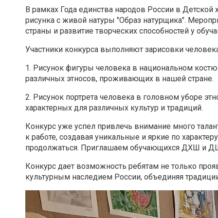
В рамках Года единства народов России в Детской
рисунка с живой натуры "Образ натурщика". Мероп
страны и развитие творческих способностей у об
Участники конкурса выполняют зарисовки человека
1. Рисунок фигуры человека в национальном кост
различных этносов, проживающих в нашей стране.
2. Рисунок портрета человека в головном уборе этн
характерных для различных культур и традиций.
Конкурс уже успел привлечь внимание много тала
к работе, создавая уникальные и яркие по характер
продолжаться. Приглашаем обучающихся ДХШ и ДШ
Конкурс дает возможность ребятам не только прояв
культурным наследием России, объединяя традиции