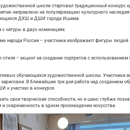
 художественной школе стартовал традиционный конкурс к
риятие направлено на популяризацию культурного наследи
учающихся ДХШ и ДШИ города Ишима.
 с натуры в двух номинациях:
юме народа России – участники изображают фигуры людей
о-стиля – акцент на создание портретов с использованием
нтливых обучающихся художественной школы. Участники а
у зарисовки. В ближайшие три дня работа над созданием о
И к участию в конкурсе.
ить свои творческие способности, но и шанс глубже позна
 и современность в одном произведении искусства.