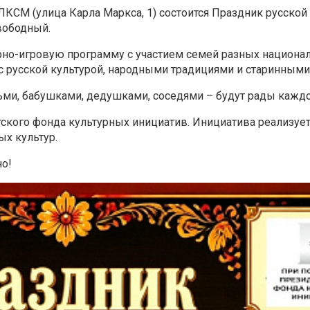
ЛКСМ (улица Карла Маркса, 1) состоится Праздник русской
вободный.
но-игровую программу с участием семей разных национал
 с русской культурой, народными традициями и старинным
ьми, бабушками, дедушками, соседями – будут рады кажд
ского фонда культурных инициатив. Инициатива реализуе
ых культур.
но!