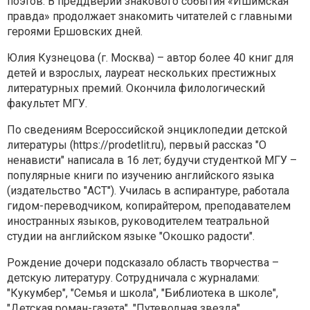
поэтов. В преддверии знакового события «Ишимская
правда» продолжает знакомить читателей с главными
героями Ершовских дней.
Юлия Кузнецова (г. Москва) – автор более 40 книг для
детей и взрослых, лауреат нескольких престижных
литературных премий. Окончила филологический
факультет МГУ.
По сведениям Всероссийской энциклопедии детской
литературы (https://prodetlit.ru), первый рассказ "О
ненависти" написала в 16 лет; будучи студенткой МГУ –
популярные книги по изучению английского языка
(издательство "АСТ"). Училась в аспирантуре, работала
гидом-переводчиком, копирайтером, преподавателем
иностранных языков, руководителем театральной
студии на английском языке "Окошко радости".
Рождение дочери подсказало область творчества –
детскую литературу. Сотрудничала с журналами:
"Кукумбер", "Семья и школа", "Библиотека в школе",
"Детская роман-газета", "Путеводная звезда",