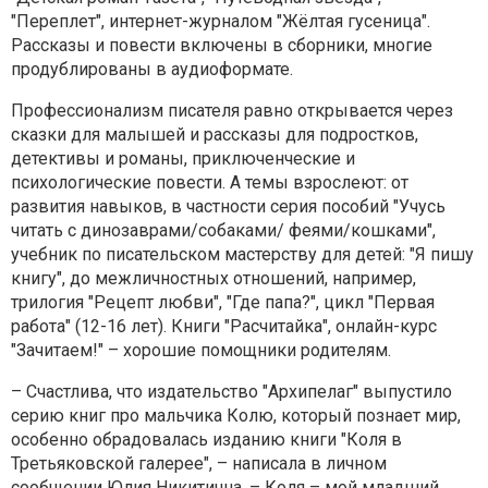
"Переплет", интернет-журналом "Жёлтая гусеница".
Рассказы и повести включены в сборники, многие
продублированы в аудиоформате.
Профессионализм писателя равно открывается через
сказки для малышей и рассказы для подростков,
детективы и романы, приключенческие и
психологические повести. А темы взрослеют: от
развития навыков, в частности серия пособий "Учусь
читать с динозаврами/собаками/ феями/кошками",
учебник по писательском мастерству для детей: "Я пишу
книгу", до межличностных отношений, например,
трилогия "Рецепт любви", "Где папа?", цикл "Первая
работа" (12-16 лет). Книги "Расчитайка", онлайн-курс
"Зачитаем!" – хорошие помощники родителям.
– Счастлива, что издательство "Архипелаг" выпустило
серию книг про мальчика Колю, который познает мир,
особенно обрадовалась изданию книги "Коля в
Третьяковской галерее", – написала в личном
сообщении Юлия Никитична. – Коля – мой младший