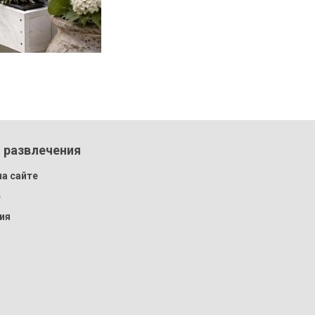
 развлечения
а сайте
e
ия